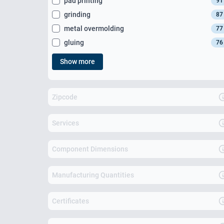
pad printing
91
grinding
87
metal overmolding
77
gluing
76
Show more
Zipcode
Services
Component Dimensions
Manufacturing Quantities
Certificates