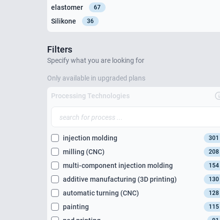
elastomer
67
Silikone
36
Filters
Specify what you are looking for
Only available in upgraded plans
Processing Technologies
injection molding
301
milling (CNC)
208
multi-component injection molding
154
additive manufacturing (3D printing)
130
automatic turning (CNC)
128
painting
115