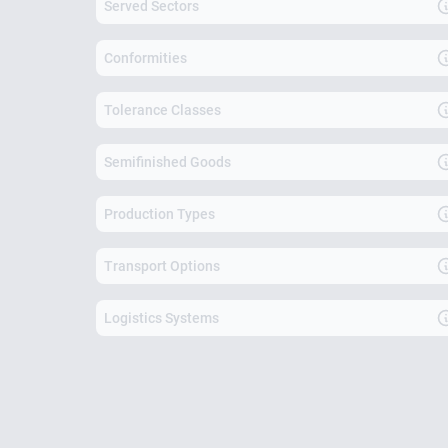
Served Sectors
Conformities
Tolerance Classes
Semifinished Goods
Production Types
Transport Options
Logistics Systems