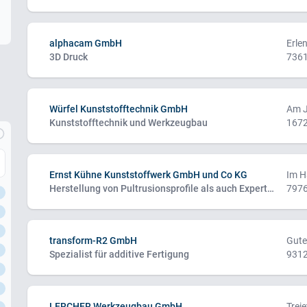
alphacam GmbH
Erle
3D Druck
7361
Würfel Kunststofftechnik GmbH
Am J
Kunststofftechnik und Werkzeugbau
1672
Ernst Kühne Kunststoffwerk GmbH und Co KG
Im H
Herstellung von Pultrusionsprofile als auch Experten im Bereich der hochkomplexen Sonderformen
7976
transform-R2 GmbH
Gute
Spezialist für additive Fertigung
9312
LERCHER Werkzeugbau GmbH
Trei